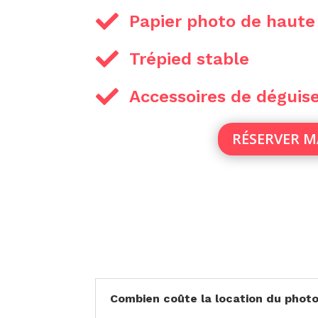

Papier photo de haute

Trépied stable

Accessoires de dégui
RÉSERVER 
Combien coûte la location du photob