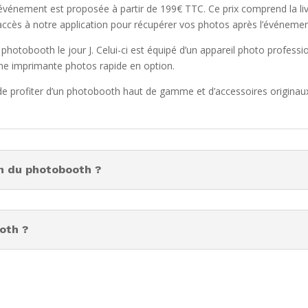
vénement est proposée à partir de 199€ TTC. Ce prix comprend la livr
accès à notre application pour récupérer vos photos après l’événemen
u photobooth le jour J. Celui-ci est équipé d’un appareil photo professio
’une imprimante photos rapide en option.
 de profiter d’un photobooth haut de gamme et d’accessoires originau
on du photobooth ?
ooth ?