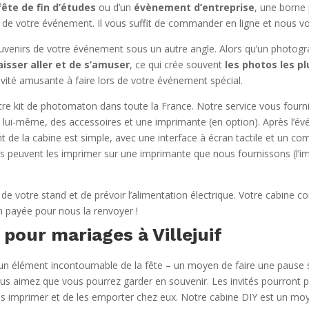
fête de fin d’études
ou d’un
évènement d’entreprise
, une borne
s de votre événement. Il vous suffit de commander en ligne et nous vo
venirs de votre événement sous un autre angle. Alors qu’un photogr
aisser aller et de s’amuser
, ce qui crée souvent
les photos les 
vité amusante à faire lors de votre événement spécial.
tre kit de photomaton dans toute la France. Notre service vous fourn
 lui-même, des accessoires et une imprimante (en option). Après l’év
 de la cabine est simple, avec une interface à écran tactile et un c
teurs peuvent les imprimer sur une imprimante que nous fournissons (l’i
ion de votre stand et de prévoir l’alimentation électrique. Votre cabine
n payée pour nous la renvoyer !
pour mariages à Villejuif
n élément incontournable de la fête – un moyen de faire une pause su
us aimez que vous pourrez garder en souvenir. Les invités pourront p
e les imprimer et de les emporter chez eux. Notre cabine DIY est un m