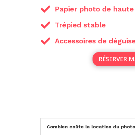

Papier photo de haute

Trépied stable

Accessoires de dégui
RÉSERVER 
Combien coûte la location du photob