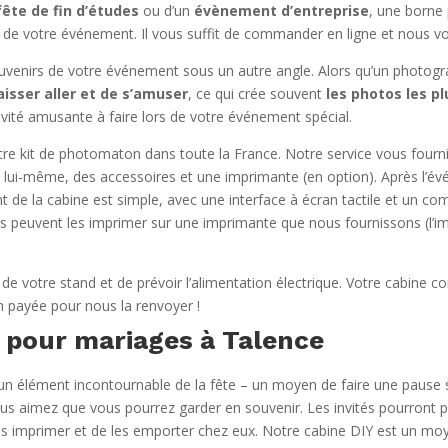
fête de fin d’études
ou d’un
évènement d’entreprise
, une borne
s de votre événement. Il vous suffit de commander en ligne et nous vo
venirs de votre événement sous un autre angle. Alors qu’un photogr
aisser aller et de s’amuser
, ce qui crée souvent
les photos les 
vité amusante à faire lors de votre événement spécial.
tre kit de photomaton dans toute la France. Notre service vous fourn
 lui-même, des accessoires et une imprimante (en option). Après l’év
 de la cabine est simple, avec une interface à écran tactile et un c
teurs peuvent les imprimer sur une imprimante que nous fournissons (l’i
ion de votre stand et de prévoir l’alimentation électrique. Votre cabine
n payée pour nous la renvoyer !
 pour mariages à Talence
n élément incontournable de la fête – un moyen de faire une pause su
us aimez que vous pourrez garder en souvenir. Les invités pourront p
e les imprimer et de les emporter chez eux. Notre cabine DIY est un m