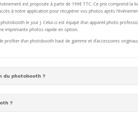
vénement est proposée à partir de 199€ TTC. Ce prix comprend la livr
accès à notre application pour récupérer vos photos après l’événemen
u photobooth le jour J. Celui-ci est équipé d’un appareil photo professio
’une imprimante photos rapide en option.
 de profiter d’un photobooth haut de gamme et d’accessoires originau
on du photobooth ?
ooth ?