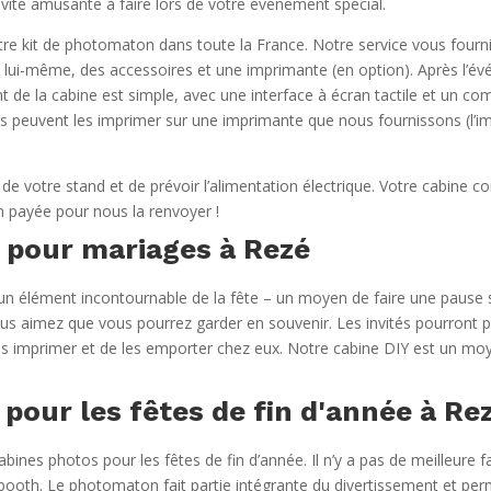
vité amusante à faire lors de votre événement spécial.
tre kit de photomaton dans toute la France. Notre service vous fourn
 lui-même, des accessoires et une imprimante (en option). Après l’év
 de la cabine est simple, avec une interface à écran tactile et un c
teurs peuvent les imprimer sur une imprimante que nous fournissons (l’i
ion de votre stand et de prévoir l’alimentation électrique. Votre cabine
n payée pour nous la renvoyer !
 pour mariages à Rezé
n élément incontournable de la fête – un moyen de faire une pause su
us aimez que vous pourrez garder en souvenir. Les invités pourront p
e les imprimer et de les emporter chez eux. Notre cabine DIY est un m
pour les fêtes de fin d'année à Re
ines photos pour les fêtes de fin d’année. Il n’y a pas de meilleure f
oth. Le photomaton fait partie intégrante du divertissement et perm