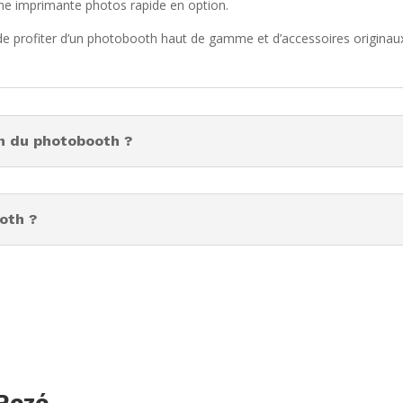
’une imprimante photos rapide en option.
 de profiter d’un photobooth haut de gamme et d’accessoires originau
on du photobooth ?
ooth ?
Rezé