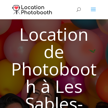
Location
de
Photoboot
h à Les
Sables-